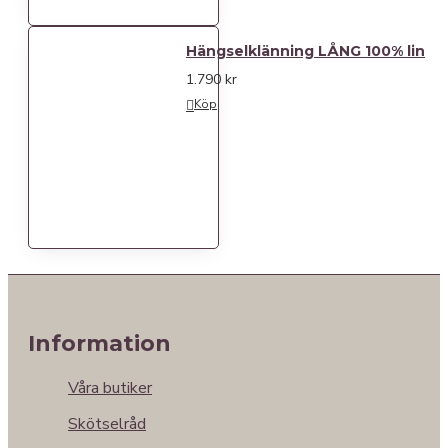
Hängselklänning LÅNG 100% lin
1.790 kr
Köp
Information
Våra butiker
Skötselråd