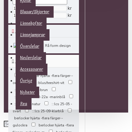
Kjolar
kr
Blusar/Skjortor
kr
Linnekoftor
BRANDS
Linnejumprar
Rå form design
Överdelar
Nederdelar
TAGS
Accessoarer
:::berlocker hjärta -flera färger--
Övrigt
orange
:::blus/teeshirt-vit
:::brosch -katt--brun
Nyheter
:::klänning lc 23-22a -marinblå
Rea
:::lc 24-12-natur
:::lcs 25-05 -
svart
:::lcs 25-09-klarblå
berlocker hjärta -flera färger--
gulockra
berlocker hjärta -flera