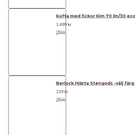
Kofta med fickor Kim 70 lin/30 ec
1.499 kr
Köp
Berlock Hjärta Stengods -välj färg
229 kr
Köp