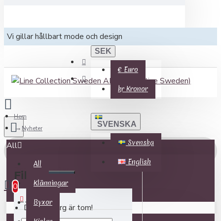
Vi gillar hållbart mode och design
SEK
€
Euro
kr
Kronor
Hem
SVENSKA
Nyheter
Svenska
All
English
All
0 produkter - 0 kr
Filter
Clear
Klänningar
0
PRICE
Byxor
Din varukorg är tom!