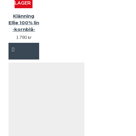
LAGER
lcs 25-05 -svart-xl
lcs
25-05 -svart-xs
lcs 25-05 -
Klänning
svart-xxl
lcs 25-09-klarblå-l
Ellie 100% lin
lcs 25-09-klarblå-m
lcs
-kornblå-
25-09-klarblå-s
lcs 25-09-
1.790 kr
klarblå-xl
lcs 25-09-klarblå-
xs
lcs 25-09-klarblå-xxl
lcs 25-09-klarröd
lcs 25-09-
klarröd-l
lcs 25-09-klarröd-m
lcs 25-09-klarröd-s
lcs
25-09-klarröd-xl
lcs 25-09-
klarröd-xs
lcs 25-09-klarröd-
xxl
lcs 25-09-mossgrön
lcs 25-09-mossgrön-l
lcs 25-
09-mossgrön-m
lcs 25-09-
mossgrön-s
lcs 25-09-
mossgrön-xl
lcs 25-09-
mossgrön-xs
lcs 25-09-