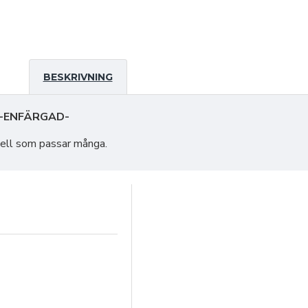
BESKRIVNING
 -ENFÄRGAD-
odell som passar många.
tar inget extra)
2) på bilderna men
bland XL för mer rymd.