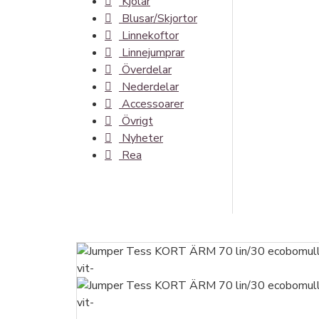
Kjolar
Blusar/Skjortor
Linnekoftor
Linnejumprar
Överdelar
Nederdelar
Accessoarer
Övrigt
Nyheter
Rea