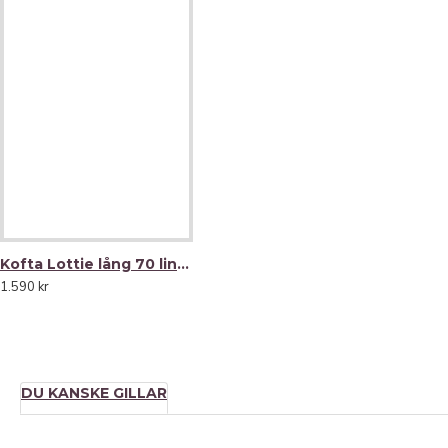
Tänk på att stickat i lin alltid är lite medgörligt/töj
Garnblandning: 70% Europiskt lingarn / 30%
Tillverkas på vår stickateljé i Baltikum där va
och flera moment görs för hand.
.
PLAGGETS STORLEK (cm)
B Y S T
|
L Ä N G D B A K
Kofta Lottie lång 70 lin/ 30 ecobomull -klarblå-
XS: 95 cm | 64 cm
1.590 kr
S: 98 cm | 65 cm
M: 102 cm | 65 cm
L: 106 cm | 67 cm
XL: 111 cm | 67 cm
XXL: 114 cm | 69 cm
DU KANSKE GILLAR