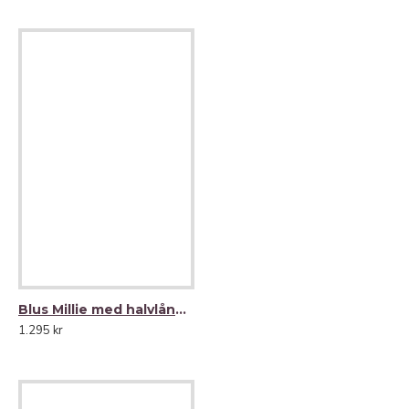
Blus Millie med halvlång smockad ärm 100% lin
1.295 kr