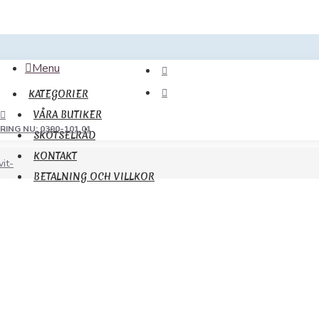
Menu
KATEGORIER
VÅRA BUTIKER
RING NU: 0390-101 01
SKÖTSELRÅD
KONTAKT
it-
BETALNING OCH VILLKOR