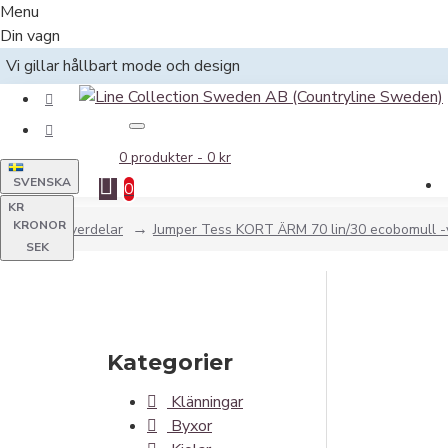
Menu
Din vagn
Vi gillar hållbart mode och design
0 produkter - 0 kr
SVENSKA
0
KR
KRONOR
Hem
Överdelar
Jumper Tess KORT ÄRM 70 lin/30 ecobomull -v
SEK
Kategorier
Klänningar
Byxor