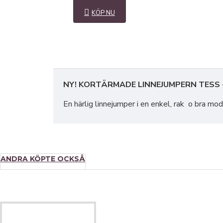
KÖP NU
NY! KORTÄRMADE LINNEJUMPERN TESS
En härlig linnejumper i en enkel, rak o bra m
- holkärm
- raka kanter med slits i sidorna
ANDRA KÖPTE OCKSÅ
- längre bak än fram
-stickade bandkanter runt halsringningen
Storlekar: XS-XXL (du kan beställa XXXL, kos
Normalstor i storleken. Jag har på mig L (=4