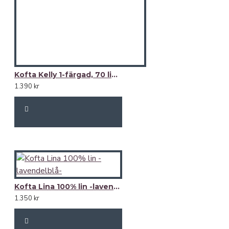
Kofta Kelly 1-färgad, 70 lin/30 ecobomull
1.390 kr
Kofta Lina 100% lin -lavendelblå-
1.350 kr