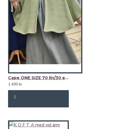
B Y S T | L Ä N G D B A K
XS:
S: 103 cm | 80 cm
M: 106 cm | 83 cm
L: 111 cm | 83 cm
XL: 116 cm | 85 cm
XXL: 121 cm | 85 cm
Cape ONE SIZE 70 lin/30 ecobomull -välj färg-
1.490 kr