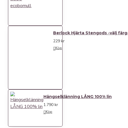
Berlock Hjärta Stengods -välj färg
229 kr
Köp
Hängselklänning LÅNG 100% lin
1.790 kr
Köp