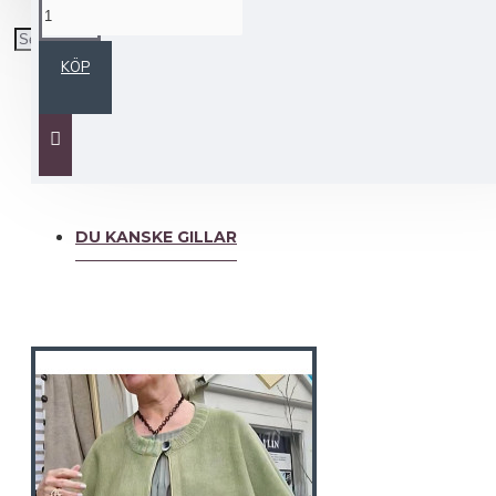
BESKRIVNING
KÖP
NY! KOFTAN -LOTTIE- Natur/vit dekorkant
Nu har vi gjort koftan Lottie: längre, rymligare & med
fickor!
Det är de önskemål vi oftast får höra när ni våra kära
kunder- önskar vad Ni vill ha.
Lottie är vår längsta kofta och för dig som vill att den
går ner över stussen och med bra med vidd nertill.
DU KANSKE GILLAR
Den faller snyggt på kroppen med hjälp av linets tyngd
och gör den snygg på - inget som hakar upp sig.
Storlekar: XS-XXL. (XXXL går att beställa)
Lottie är ganska rymlig i storleken. Jag har på mig L
(=42) på bilderna.
Tänk på att stickat i lin alltid är lite medgörligt/töjbart.
70% europeiskt lingarn / 30% ecobomull
Tillverkas på vår stickateljé i Baltikum.
Finns i färgerna: natur/vit dekorkant, enfärgad klarblå
PLAGGETS STORLEK: