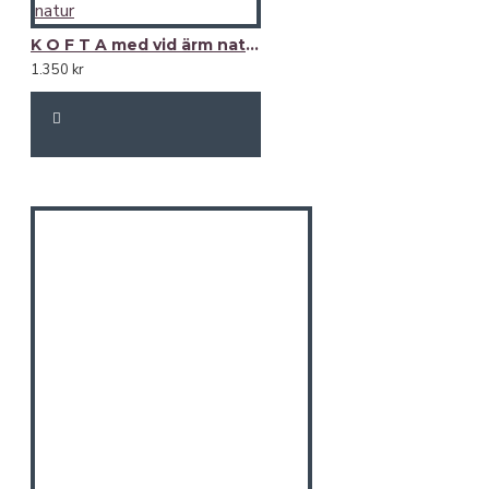
K O F T A med vid ärm natur
1.350 kr