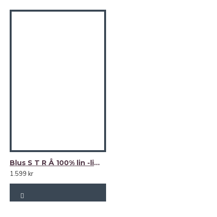
Blus S T R Å 100% lin -limegul-
1.599 kr