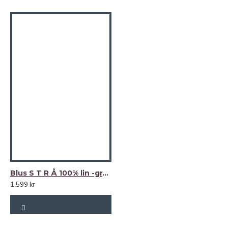
Blus S T R Å 100% lin -grafitgrått (charcoal)-
1.599 kr