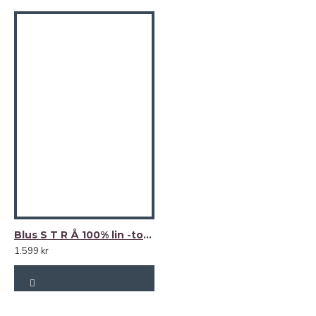
Blus S T R Å 100% lin -toffee (kanel)-
1.599 kr