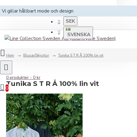
Vi gillar hållbart mode och design
SEK
SVENSKA
Hem
Blusar/Skjortor
Tunika S T R Å 100% lin vit
0 produkter - 0 kr
Tunika S T R Å 100% lin vit
0