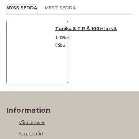
NYSS SEDDA
MEST SEDDA
Tunika S T R Å 100% lin vit
1.495 kr
Köp
Information
Våra butiker
Skötselråd