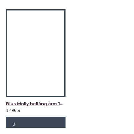
PLAGGETS STORLEK (cm)
B Y S T
|
H Ö F T
|
L Ä N G D
36: 111 cm | 117 cm | 72 cm
38: 114 cm | 120 cm | 72 cm
40: 118 cm | 124 cm | 73 cm
42: 122 cm | 130 cm | 73 cm
44: 127 cm | 134 cm | 74 cm
46: 135 cm | 141 cm | 74 cm
Blus Molly hellång ärm 100% lin
1.495 kr