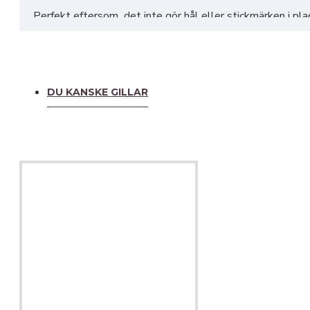
Perfekt eftersom det inte gör hål eller stickmärken i pla
Våra magnetbroscher finns i flera olika färger & symboler
En alldeles utmärkt present att ge till sig själv eller ge 
DU KANSKE GILLAR
Katten är ca 7 cm hög
.
Materialet är metall (nickelfri)