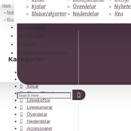
Hem
Kjolar
Överdelar
Nyhete
Nyheter
Blusar/skjortor
Nederdelar
Rea
Brosch magnet Katt -välj färg-
VÅRA BUTIKER
SKÖTSELRÅD
KONTAKT
BETALNING OCH VILLKOR
Kategorier
Klänningar
Byxor
Kjolar
Blusar/Skjortor
Linnekoftor
Linnejumprar
Överdelar
Nederdelar
Accessoarer