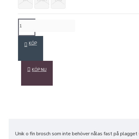
KÖP
KÖP NU
Unik o fin brosch som inte behöver nålas fast på plagge