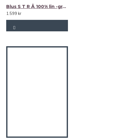
Blus S T R Å 100% lin -grafitgrått (charcoal)-
1.599 kr