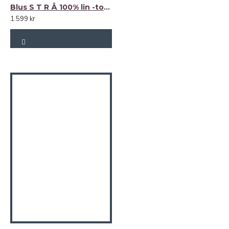
Blus S T R Å 100% lin -toffee (kanel)-
1.599 kr