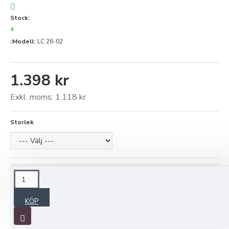
Stock:
4
Modell:
LC 26-02
1.398 kr
Exkl. moms: 1.118 kr
Storlek
BESKRIVNING
KÖP
LINNEJACKA UTAN KNAPPAR -svart med uppvik i
natur-