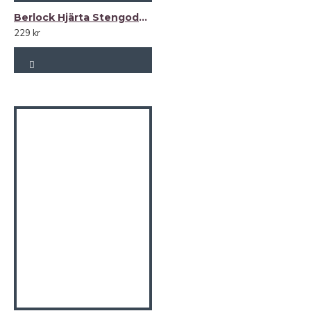
Storlekar: 36-46. Normalstor skandinavisk storlek.
Berlock Hjärta Stengods -välj färg-
Linnejackan finns i flera färger
229 kr
Tillverkas på vår ateljé i Baltikum
PLAGGETS STORLEK (cm)
B Y S T | L Ä N G D B A K + krage 6 cm
36: 114 cm| 61 cm
38: 116 cm| 61 cm
40: 120 cm| 61 cm
42: 124 cm| 62 cm
44: 128 cm| 63 cm
46: 132 cm| 63 cm