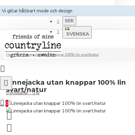
Vi gillar hållbart mode och design
SEK
SVENSKA
Hem
Linnejacka utan knappar 100% lin svart/natur
Linnejacka utan knappar 100% lin
svart/natur
0 produkter - 0 kr
0