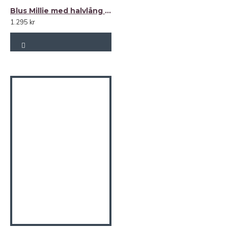
Blus Millie med halvlång smockad ärm 100% lin
1.295 kr