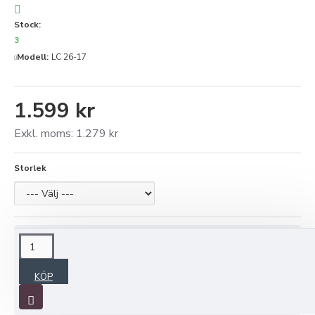
Stock:
3
Modell:
LC 26-17
1.599 kr
Exkl. moms: 1.279 kr
Storlek
BESKRIVNING
KÖP
L i n n e b l u s e n S T R Å.
Vår nya vackra linneblus Strå med knäppning fram.