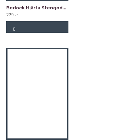
Färger just nu: krispigt vitt, toffee, grafitgrått, limegul.
Berlock Hjärta Stengods -välj färg-
229 kr
Material: 100% europeiskt lin.
Tillverkas på vår ateljé i Baltikum.
PLAGGETS STORLEK (cm)
B Y S T
|
L Ä N G D B A K
36: 103 cm | 64 cm
38: 110 cm |64 cm
40: 114 cm |65 cm
42: 119 cm | 65 cm
44: 124 cm | 66 cm
46: 129 cm | 66 cm