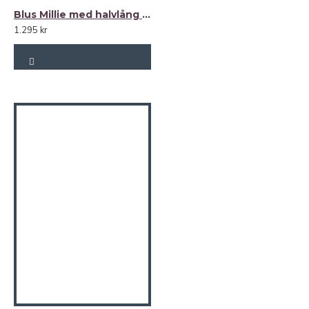
Blus Millie med halvlång smockad ärm 100% lin
1.295 kr