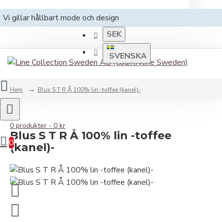
Vi gillar hållbart mode och design
SEK
SVENSKA
Hem
Blus S T R Å 100% lin -toffee (kanel)-
0 produkter - 0 kr
Blus S T R Å 100% lin -toffee
0
(kanel)-