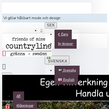
Vi gillar hållbart mode och design
SEK
€
Euro
kr
Kronor
SVENSKA
Svenska
English
All
All
0 produkter - 0 kr
Klänningar
0