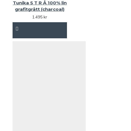
Tunika S T R Å 100% lin
grafitgrått (charcoal)
1.495 kr