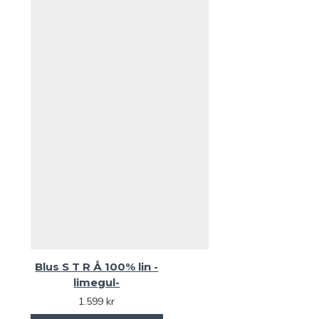
Blus S T R Å 100% lin -
limegul-
1.599 kr