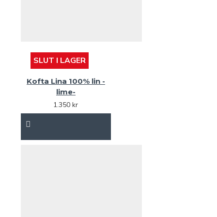
SLUT I LAGER
Kofta Lina 100% lin -
lime-
1.350 kr