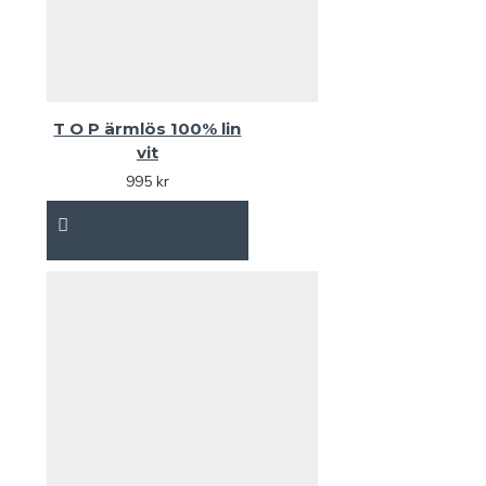
T O P ärmlös 100% lin
vit
995 kr