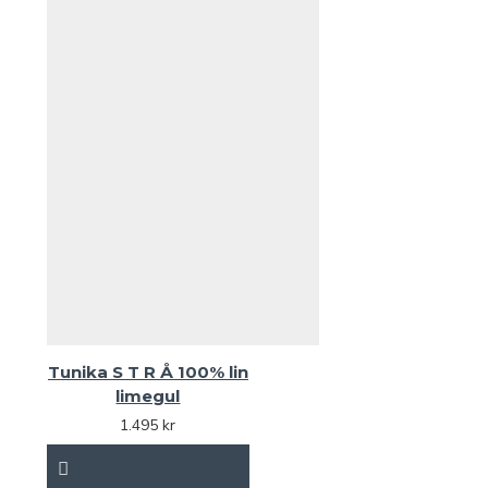
Tunika S T R Å 100% lin
limegul
1.495 kr