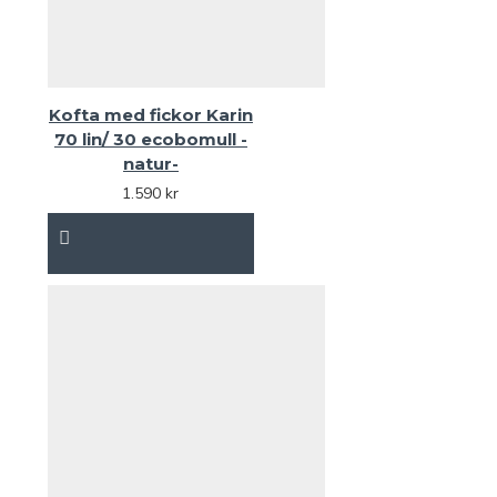
Kofta med fickor Karin
70 lin/ 30 ecobomull -
natur-
1.590 kr