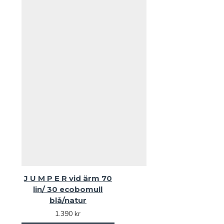
J U M P E R vid ärm 70
lin/ 30 ecobomull
blå/natur
1.390 kr