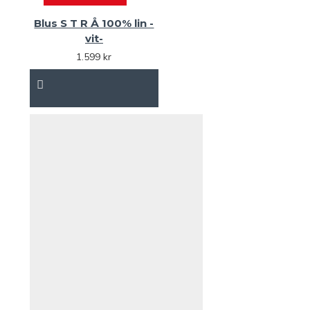
Blus S T R Å 100% lin -
vit-
1.599 kr