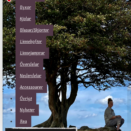
Byxor
Din varukorg är tom!
Kjolar
Blusar/Skjortor
Linnekoftor
Linnejumprar
Överdelar
Nederdelar
Accessoarer
Övrigt
Nyheter
Rea