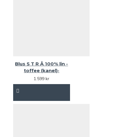
Blus S T R Å 100% lin -
toffee (kanel)-
1.599 kr