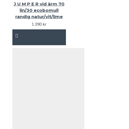
J U M P E R vid ärm 70
lin/30 ecobomull
randig natur/vit/lime
1.390 kr