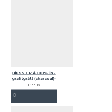
Blus S T R Å 100% lin -
grafitgrått (charcoal)-
1.599 kr