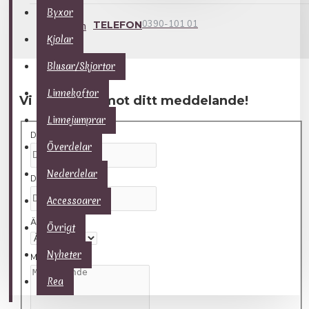
Byxor
0390-101 01
TELEFON
Kjolar
Blusar/Skjortor
Linnekoftor
Vi ser fram emot ditt meddelande!
Linnejumprar
Ditt namn
Överdelar
Nederdelar
Din email
Accessoarer
Ämne
Övrigt
Nyheter
Meddelande
Rea