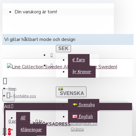
Din varukorg är tom!
Vi gillar hållbart mode och design
SEK
€
Euro
kr
Kronor
Hem
SVENSKA
Kontakta oss
Svenska
All
English
All
0 produkter - 0 kr
Brahegatan 39,
BESÖKSADRESS
Gränna
Klänningar
0