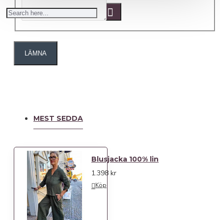
LÄMNA
MEST SEDDA
Blusjacka 100% lin
1.398 kr
Köp