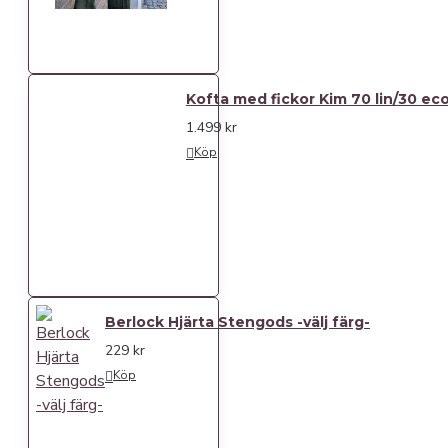
Kofta med fickor Kim 70 lin/30 ec
1.499 kr
Köp
Berlock Hjärta Stengods -välj färg-
229 kr
Köp