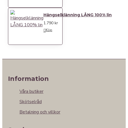
Hängselklänning LÅNG 100% lin
1.790 kr
Köp
Information
Våra butiker
Skötselråd
Betalning och villkor