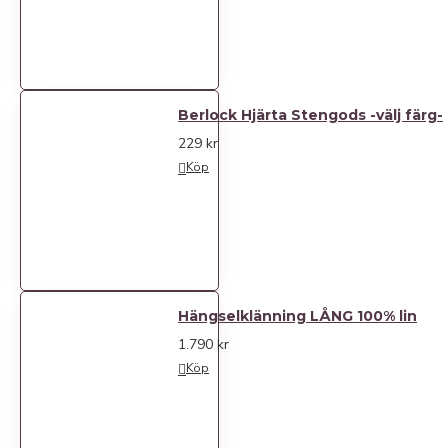
Berlock Hjärta Stengods -välj färg-
229 kr
Köp
Hängselklänning LÅNG 100% lin
1.790 kr
Köp