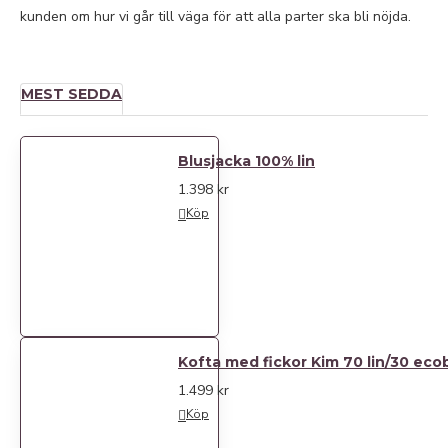
kunden om hur vi går till väga för att alla parter ska bli nöjda.
MEST SEDDA
Blusjacka 100% lin
1.398 kr
Köp
Kofta med fickor Kim 70 lin/30 eco
1.499 kr
Köp